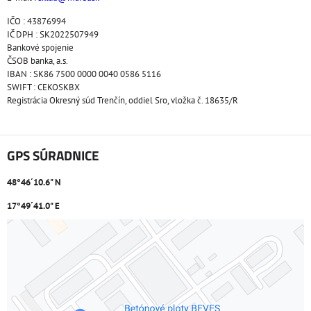
IČO : 43876994
IČ DPH : SK2022507949
Bankové spojenie
ČSOB banka, a.s.
IBAN : SK86 7500 0000 0040 0586 5116
SWIFT : CEKOSKBX
Registrácia Okresný súd Trenčín, oddiel Sro, vložka č. 18635/R
GPS SÚRADNICE
48°46´10.6" N
17°49´41.0" E
Externý obsah je blokovaný Voľbami súkromia
Prajete si načítať externý obsah?