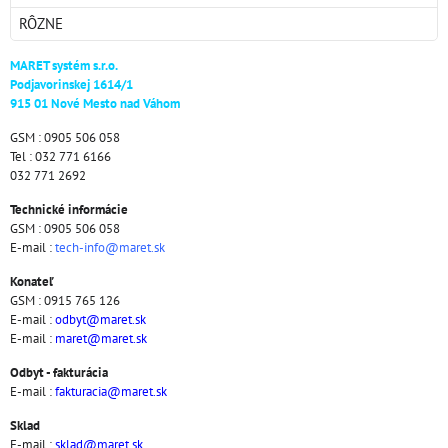
RÔZNE
MARET systém s.r.o.
Podjavorinskej 1614/1
915 01 Nové Mesto nad Váhom
GSM : 0905 506 058
Tel : 032 771 6166
032 771 2692
Technické informácie
GSM : 0905 506 058
E-mail :
tech-info@maret.sk
Konateľ
GSM : 0915 765 126
E-mail :
odbyt@maret.sk
E-mail :
maret@maret.sk
Odbyt - fakturácia
E-mail :
fakturacia@maret.sk
Sklad
E-mail :
sklad@maret.sk