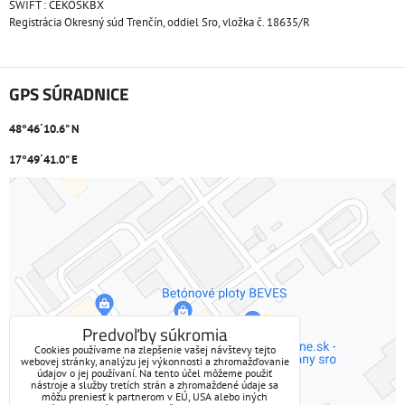
SWIFT : CEKOSKBX
Registrácia Okresný súd Trenčín, oddiel Sro, vložka č. 18635/R
GPS SÚRADNICE
48°46´10.6" N
17°49´41.0" E
Externý obsah je blokovaný Voľbami súkromia
Prajete si načítať externý obsah?
Povoliť tentokrát
Predvoľby súkromia
Cookies používame na zlepšenie vašej návštevy tejto
webovej stránky, analýzu jej výkonnosti a zhromažďovanie
Povoliť a zapamätať - súhlas s druhom cookie: Funkčné
údajov o jej používaní. Na tento účel môžeme použiť
nástroje a služby tretích strán a zhromaždené údaje sa
môžu preniesť k partnerom v EÚ, USA alebo iných