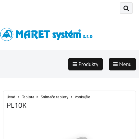
Produkty
Menu
Úvod
Teplota
Snímače teploty
Vonkajšie
PL10K