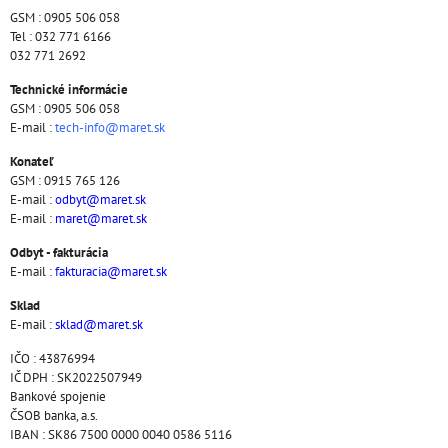
GSM : 0905 506 058
Tel : 032 771 6166
032 771 2692
Technické informácie
GSM : 0905 506 058
E-mail :
tech-info@maret.sk
Konateľ
GSM : 0915 765 126
E-mail :
odbyt@maret.sk
E-mail :
maret@maret.sk
Odbyt - fakturácia
E-mail :
fakturacia@maret.sk
Sklad
E-mail :
sklad@maret.sk
IČO : 43876994
IČ DPH : SK2022507949
Bankové spojenie
ČSOB banka, a.s.
IBAN : SK86 7500 0000 0040 0586 5116