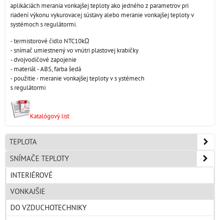
aplikáciách merania vonkajšej teploty ako jedného z parametrov pri
riadení výkonu vykurovacej sústavy alebo meranie vonkajšej teploty v
systémoch s regulátormi.
- termistorové čidlo NTC10kΩ
- snímač umiestnený vo vnútri plastovej krabičky
- dvojvodičové zapojenie
- materiál - ABS, farba šedá
- použitie - meranie vonkajšej teploty v s ystémech
s regulátormi
Katalógový list
TEPLOTA
SNÍMAČE TEPLOTY
INTERIÉROVÉ
VONKAJŠIE
DO VZDUCHOTECHNIKY