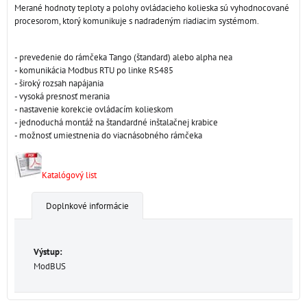
Merané hodnoty teploty a polohy ovládacieho kolieska sú vyhodnocované
procesorom, ktorý komunikuje s nadradeným riadiacim systémom.
- prevedenie do rámčeka Tango (štandard) alebo alpha nea
- komunikácia Modbus RTU po linke RS485
- široký rozsah napájania
- vysoká presnosť merania
- nastavenie korekcie ovládacím kolieskom
- jednoduchá montáž na štandardné inštalačnej krabice
- možnosť umiestnenia do viacnásobného rámčeka
Katalógový list
Doplnkové informácie
Výstup:
ModBUS