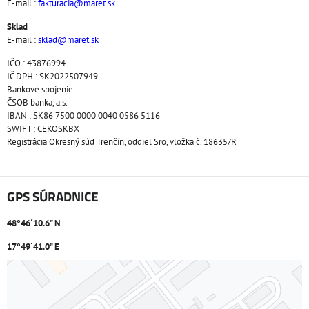
E-mail :
fakturacia@maret.sk
Sklad
E-mail :
sklad@maret.sk
IČO : 43876994
IČ DPH : SK2022507949
Bankové spojenie
ČSOB banka, a.s.
IBAN : SK86 7500 0000 0040 0586 5116
SWIFT : CEKOSKBX
Registrácia Okresný súd Trenčín, oddiel Sro, vložka č. 18635/R
GPS SÚRADNICE
48°46´10.6" N
17°49´41.0" E