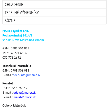
CHLADENIE
TEPELNÉ VÝMENNÍKY
RÔZNE
MARET systém s.r.o.
Podjavorinskej 1614/1
915 01 Nové Mesto nad Váhom
GSM : 0905 506 058
Tel : 032 771 6166
032 771 2692
Technické informácie
GSM : 0905 506 058
E-mail :
tech-info@maret.sk
Konateľ
GSM : 0915 765 126
E-mail :
odbyt@maret.sk
E-mail :
maret@maret.sk
Odbyt - fakturácia