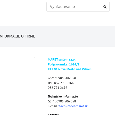
INFORMÁCIE O FIRME
MARET systém s.r.o.
Podjavorinskej 1614/1
915 01 Nové Mesto nad Váhom
GSM : 0905 506 058
Tel : 032 771 6166
032 771 2692
Technické informácie
GSM : 0905 506 058
E-mail :
tech-info@maret.sk
Konateľ