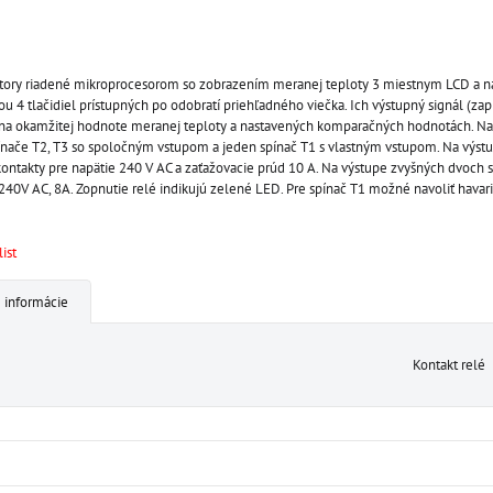
tory riadené mikroprocesorom so zobrazením meranej teploty 3 miestnym LCD a 
 4 tlačidiel prístupných po odobratí priehľadného viečka. Ich výstupný signál (za
ý na okamžitej hodnote meranej teploty a nastavených komparačných hodnotách. Na
nače T2, T3 so spoločným vstupom a jeden spínač T1 s vlastným vstupom. Na výstu
kontakty pre napätie 240 V AC a zaťažovacie prúd 10 A. Na výstupe zvyšných dvoch s
240V AC, 8A. Zopnutie relé indikujú zelené LED. Pre spínač T1 možné navoliť havari
ist
 informácie
Kontakt relé