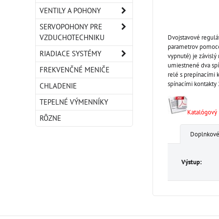
VENTILY A POHONY
SERVOPOHONY PRE
VZDUCHOTECHNIKU
Dvojstavové regulá
parametrov pomocou
RIADIACE SYSTÉMY
vypnuté) je závisl
umiestnené dva spí
FREKVENČNÉ MENIČE
relé s prepínacími 
spínacími kontakty 
CHLADENIE
TEPELNÉ VÝMENNÍKY
Katalógový l
RÔZNE
Doplnkové
Výstup: