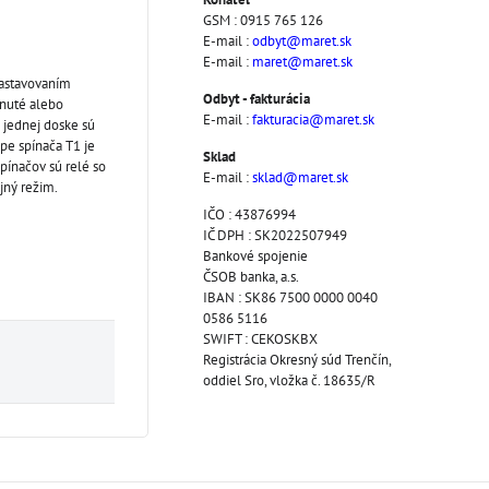
GSM : 0915 765 126
E-mail :
odbyt@maret.sk
E-mail :
maret@maret.sk
nastavovaním
Odbyt - fakturácia
pnuté alebo
E-mail :
fakturacia@maret.sk
 jednej doske sú
pe spínača T1 je
Sklad
pínačov sú relé so
E-mail :
sklad@maret.sk
jný režim.
IČO : 43876994
IČ DPH : SK2022507949
Bankové spojenie
ČSOB banka, a.s.
IBAN : SK86 7500 0000 0040
0586 5116
SWIFT : CEKOSKBX
Registrácia Okresný súd Trenčín,
oddiel Sro, vložka č. 18635/R