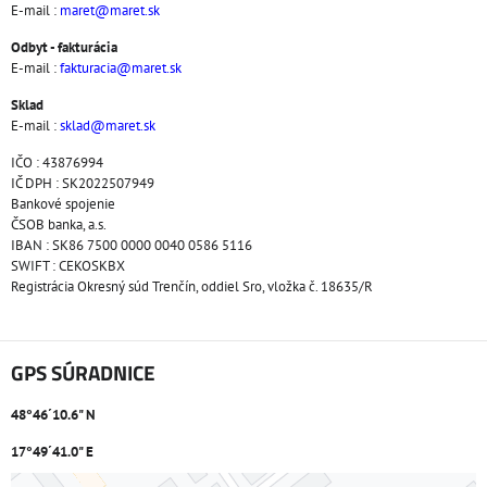
E-mail :
maret@maret.sk
Odbyt - fakturácia
E-mail :
fakturacia@maret.sk
Sklad
E-mail :
sklad@maret.sk
IČO : 43876994
IČ DPH : SK2022507949
Bankové spojenie
ČSOB banka, a.s.
IBAN : SK86 7500 0000 0040 0586 5116
SWIFT : CEKOSKBX
Registrácia Okresný súd Trenčín, oddiel Sro, vložka č. 18635/R
GPS SÚRADNICE
48°46´10.6" N
17°49´41.0" E