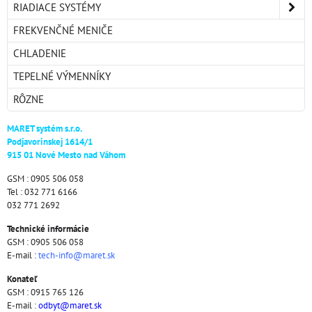
RIADIACE SYSTÉMY
FREKVENČNÉ MENIČE
CHLADENIE
TEPELNÉ VÝMENNÍKY
RÔZNE
MARET systém s.r.o.
Podjavorinskej 1614/1
915 01 Nové Mesto nad Váhom
GSM : 0905 506 058
Tel : 032 771 6166
032 771 2692
Technické informácie
GSM : 0905 506 058
E-mail :
tech-info@maret.sk
Konateľ
GSM : 0915 765 126
E-mail :
odbyt@maret.sk