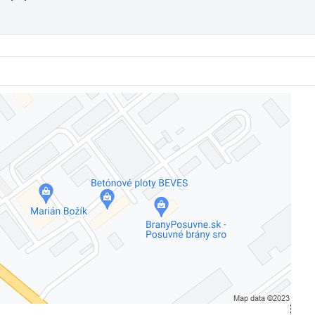
Externý obsah je blokovaný Voľbami súkromia
Prajete si načítať externý obsah?
Povoliť tentokrát
Povoliť a zapamätať - súhlas s druhom cookie: Funkčné
Otvoriť obsah v novom okne