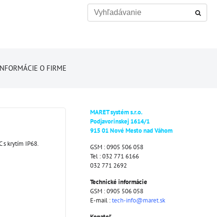
INFORMÁCIE O FIRME
MARET systém s.r.o.
Podjavorinskej 1614/1
915 01 Nové Mesto nad Váhom
 s krytím IP68.
GSM : 0905 506 058
Tel : 032 771 6166
032 771 2692
Technické informácie
GSM : 0905 506 058
E-mail :
tech-info@maret.sk
Konateľ