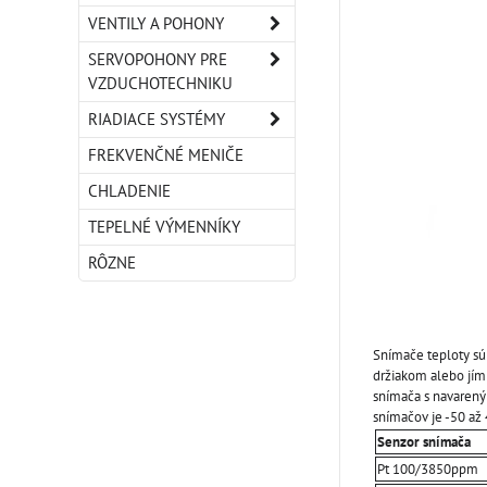
VENTILY A POHONY
SERVOPOHONY PRE
VZDUCHOTECHNIKU
RIADIACE SYSTÉMY
FREKVENČNÉ MENIČE
CHLADENIE
TEPELNÉ VÝMENNÍKY
RÔZNE
Snímače teploty sú
držiakom alebo jímk
snímača s navarený
snímačov je -50 až
Senzor snímača
Pt 100/3850ppm