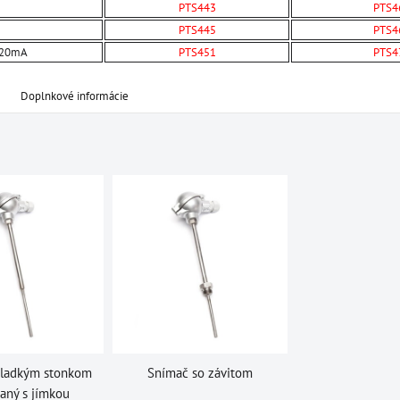
PTS443
PTS4
PTS445
PTS4
÷20mA
PTS451
PTS4
Doplnkové informácie
hladkým stonkom
Snímač so závitom
aný s jímkou