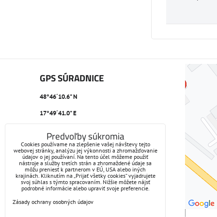
GPS SÚRADNICE
48°46´10.6" N
17°49´41.0" E
Predvoľby súkromia
Cookies používame na zlepšenie vašej návštevy tejto
webovej stránky, analýzu jej výkonnosti a zhromažďovanie
údajov o jej používaní. Na tento účel môžeme použiť
nástroje a služby tretích strán a zhromaždené údaje sa
môžu preniesť k partnerom v EÚ, USA alebo iných
krajinách. Kliknutím na „Prijať všetky cookies“ vyjadrujete
svoj súhlas s týmto spracovaním. Nižšie môžete nájsť
podrobné informácie alebo upraviť svoje preferencie.
Zásady ochrany osobných údajov