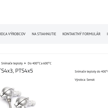
ODĽA VÝROBCOV
NA STIAHNUTIE
KONTAKTNÝ FORMULÁR
Snímače teploty
Do 400°C a 600°C
TS4x3, PTS4x5
Snímače teploty do 400°C
Výrobca:
Sensit