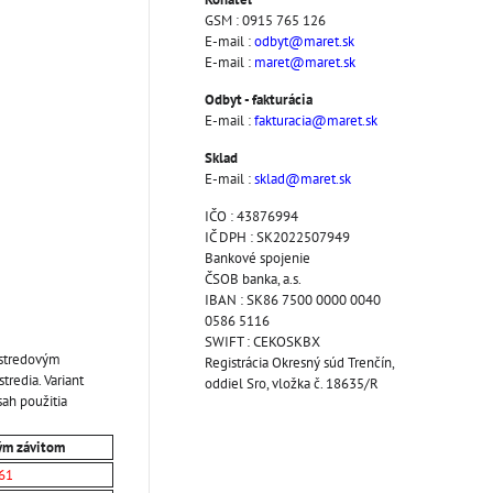
GSM : 0915 765 126
E-mail :
odbyt@maret.sk
E-mail :
maret@maret.sk
Odbyt - fakturácia
E-mail :
fakturacia@maret.sk
Sklad
E-mail :
sklad@maret.sk
IČO : 43876994
IČ DPH : SK2022507949
Bankové spojenie
ČSOB banka, a.s.
IBAN : SK86 7500 0000 0040
0586 5116
SWIFT : CEKOSKBX
 stredovým
Registrácia Okresný súd Trenčín,
redia. Variant
oddiel Sro, vložka č. 18635/R
ah použitia
ým závitom
61