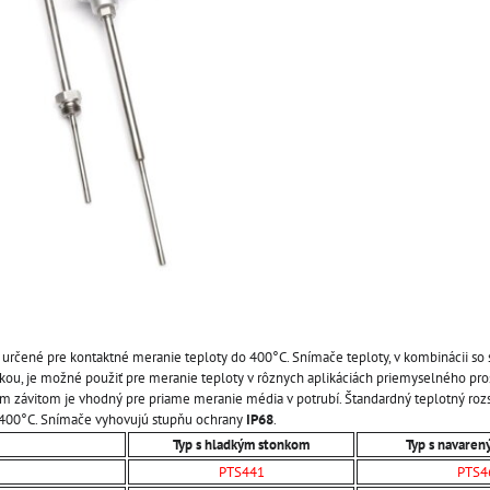
 určené pre kontaktné meranie teploty do 400°C. Snímače teploty, v kombinácii so
ou, je možné použiť pre meranie teploty v rôznych aplikáciách priemyselného prost
m závitom je vhodný pre priame meranie média v potrubí. Štandardný teplotný rozs
 400°C. Snímače vyhovujú stupňu ochrany
IP68
.
Typ s hladkým stonkom
Typ s navaren
PTS441
PTS4