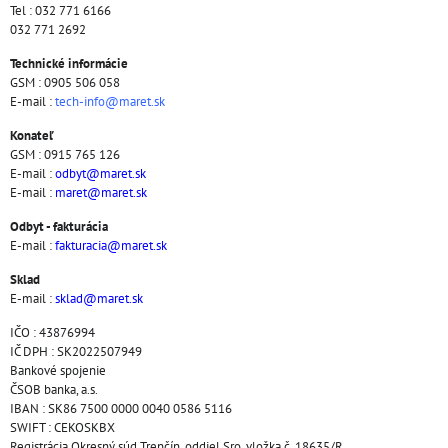
Tel : 032 771 6166
032 771 2692
Technické informácie
GSM : 0905 506 058
E-mail :
tech-info@maret.sk
Konateľ
GSM : 0915 765 126
E-mail :
odbyt@maret.sk
E-mail :
maret@maret.sk
Odbyt - fakturácia
E-mail :
fakturacia@maret.sk
Sklad
E-mail :
sklad@maret.sk
IČO : 43876994
IČ DPH : SK2022507949
Bankové spojenie
ČSOB banka, a.s.
IBAN : SK86 7500 0000 0040 0586 5116
SWIFT : CEKOSKBX
Registrácia Okresný súd Trenčín, oddiel Sro, vložka č. 18635/R