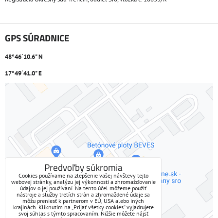
GPS SÚRADNICE
48°46´10.6" N
17°49´41.0" E
Externý obsah je blokovaný Voľbami súkromia
Prajete si načítať externý obsah?
Povoliť tentokrát
Predvoľby súkromia
Cookies používame na zlepšenie vašej návštevy tejto
webovej stránky, analýzu jej výkonnosti a zhromažďovanie
Povoliť a zapamätať - súhlas s druhom cookie: Funkčné
údajov o jej používaní. Na tento účel môžeme použiť
nástroje a služby tretích strán a zhromaždené údaje sa
môžu preniesť k partnerom v EÚ, USA alebo iných
Otvoriť obsah v novom okne
krajinách. Kliknutím na „Prijať všetky cookies“ vyjadrujete
svoj súhlas s týmto spracovaním. Nižšie môžete nájsť