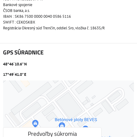
Bankové spojenie
ČSOB banka, a.s.
IBAN : SK86 7500 0000 0040 0586 5116
SWIFT : CEKOSKBX
Registrácia Okresný súd Trenčín, oddiel Sro, vložka č. 18635/R
GPS SÚRADNICE
48°46´10.6" N
17°49´41.0" E
Externý obsah je blokovaný Voľbami súkromia
Prajete si načítať externý obsah?
Povoliť tentokrát
Predvoľby súkromia