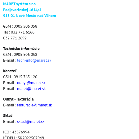
MARET systém s.r.o.
Podjavorinskej 1614/1
915 01 Nové Mesto nad Váhom
GSM : 0905 506 058
Tel : 032 771 6166
032 771 2692
Technické informácie
GSM : 0905 506 058
E-mail :
tech-info@maret.sk
Konateľ
GSM : 0915 765 126
E-mail :
odbyt@maret.sk
E-mail :
maret@maret.sk
Odbyt - fakturácia
E-mail :
fakturacia@maret.sk
Sklad
E-mail :
sklad@maret.sk
IČO : 43876994
IČ DPH : SK2022507949