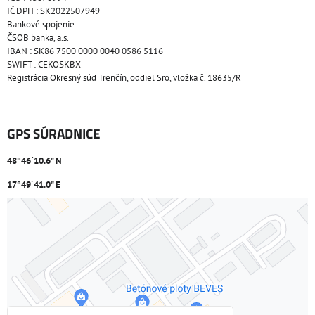
IČ DPH : SK2022507949
Bankové spojenie
ČSOB banka, a.s.
IBAN : SK86 7500 0000 0040 0586 5116
SWIFT : CEKOSKBX
Registrácia Okresný súd Trenčín, oddiel Sro, vložka č. 18635/R
GPS SÚRADNICE
48°46´10.6" N
17°49´41.0" E
Externý obsah je blokovaný Voľbami súkromia
Prajete si načítať externý obsah?
Povoliť tentokrát