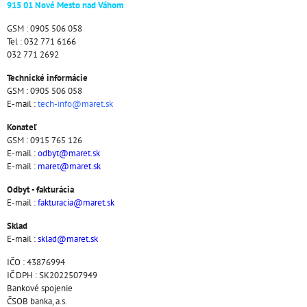
915 01 Nové Mesto nad Váhom
GSM : 0905 506 058
Tel : 032 771 6166
032 771 2692
Technické informácie
GSM : 0905 506 058
E-mail :
tech-info@maret.sk
Konateľ
GSM : 0915 765 126
E-mail :
odbyt@maret.sk
E-mail :
maret@maret.sk
Odbyt - fakturácia
E-mail :
fakturacia@maret.sk
Sklad
E-mail :
sklad@maret.sk
IČO : 43876994
IČ DPH : SK2022507949
Bankové spojenie
ČSOB banka, a.s.