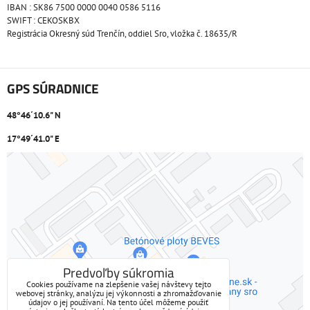
IBAN : SK86 7500 0000 0040 0586 5116
SWIFT : CEKOSKBX
Registrácia Okresný súd Trenčín, oddiel Sro, vložka č. 18635/R
GPS SÚRADNICE
48°46´10.6" N
17°49´41.0" E
Externý obsah je blokovaný Voľbami súkromia
Prajete si načítať externý obsah?
Povoliť tentokrát
Predvoľby súkromia
Cookies používame na zlepšenie vašej návštevy tejto
webovej stránky, analýzu jej výkonnosti a zhromažďovanie
Povoliť a zapamätať - súhlas s druhom cookie: Funkčné
údajov o jej používaní. Na tento účel môžeme použiť