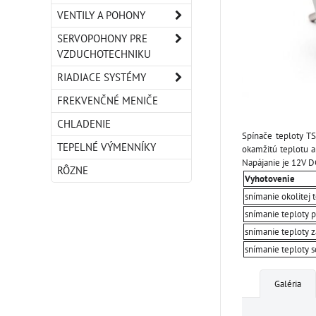
VENTILY A POHONY
SERVOPOHONY PRE
VZDUCHOTECHNIKU
RIADIACE SYSTÉMY
FREKVENČNÉ MENIČE
CHLADENIE
Spínače teploty TS
TEPELNÉ VÝMENNÍKY
okamžitú teplotu a
Napájanie je 12V D
RÔZNE
Vyhotovenie
snímanie okolitej 
snímanie teploty p
snímanie teploty 
snímanie teploty s
Galéria