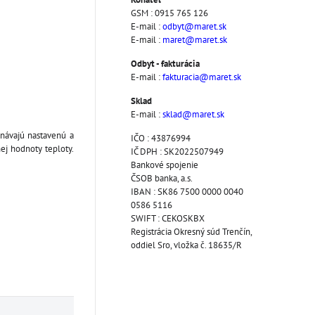
GSM : 0915 765 126
E-mail :
odbyt@maret.sk
E-mail :
maret@maret.sk
Odbyt - fakturácia
E-mail :
fakturacia@maret.sk
Sklad
E-mail :
sklad@maret.sk
vnávajú nastavenú a
IČO : 43876994
ej hodnoty teploty.
IČ DPH : SK2022507949
Bankové spojenie
ČSOB banka, a.s.
IBAN : SK86 7500 0000 0040
0586 5116
SWIFT : CEKOSKBX
Registrácia Okresný súd Trenčín,
oddiel Sro, vložka č. 18635/R