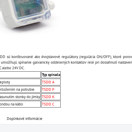
DD sú konštruované ako dvojstavové regulátory (regulácia ON/OFF), ktoré poro
 umožňujú spínanie galvanicky oddelených kontaktov relé pri dosiahnutí nastaven
C alebo 24V DC.
Typ spínača
teploty
TSDD A
riložením na potrubie
TSDD P
zasunutím stonky do jímky
TSDD K
ondou na kábli
TSDD C
Doplnkové informácie