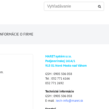
INFORMÁCIE O FIRME
MARET systém s.r.o.
Podjavorinskej 1614/1
915 01 Nové Mesto nad Váhom
om.
GSM : 0905 506 058
Tel : 032 771 6166
032 771 2692
Technické informácie
GSM : 0905 506 058
E-mail :
tech-info@maret.sk
Konateľ