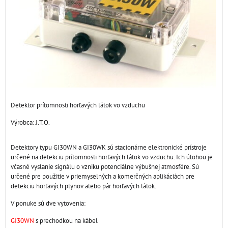
Detektor prítomnosti horľavých látok vo vzduchu
Výrobca:
J.T.O.
Detektory typu GI30WN a GI30WK sú stacionárne elektronické prístroje
určené na detekciu prítomnosti horľavých látok vo vzduchu. Ich úlohou je
včasné vyslanie signálu o vzniku potenciálne výbušnej atmosfére. Sú
určené pre použitie v priemyselných a komerčných aplikáciách pre
detekciu horľavých plynov alebo pár horľavých látok.
V ponuke sú dve vytovenia:
GI30WN
s prechodkou na kábel