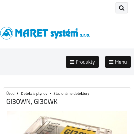
Produkty
Menu
Úvod
Detekcia plynov
Stacionárne detektory
GI30WN, GI30WK