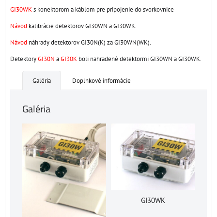
GI30WK
s konektorom a káblom pre pripojenie do svorkovnice
Návod
kalibrácie detektorov GI30WN a GI30WK.
Návod
náhrady detektorov GI30N(K) za GI30WN(WK).
Detektory
GI30N
a
GI30K
boli nahradené detektormi GI30WN a GI30WK.
Galéria
Doplnkové informácie
Galéria
GI30WK