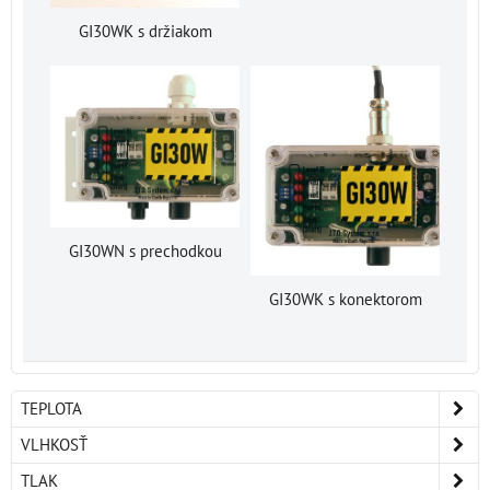
GI30WK s držiakom
GI30WN s prechodkou
GI30WK s konektorom
TEPLOTA
VLHKOSŤ
TLAK