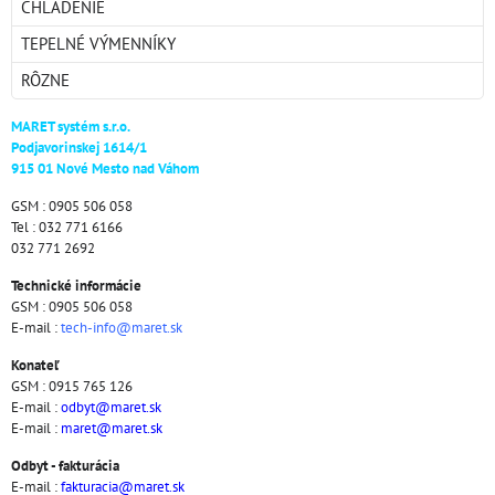
CHLADENIE
TEPELNÉ VÝMENNÍKY
RÔZNE
MARET systém s.r.o.
Podjavorinskej 1614/1
915 01 Nové Mesto nad Váhom
GSM : 0905 506 058
Tel : 032 771 6166
032 771 2692
Technické informácie
GSM : 0905 506 058
E-mail :
tech-info@maret.sk
Konateľ
GSM : 0915 765 126
E-mail :
odbyt@maret.sk
E-mail :
maret@maret.sk
Odbyt - fakturácia
E-mail :
fakturacia@maret.sk