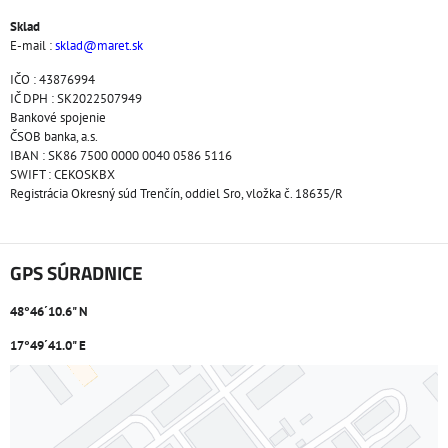
Sklad
E-mail :
sklad@maret.sk
IČO : 43876994
IČ DPH : SK2022507949
Bankové spojenie
ČSOB banka, a.s.
IBAN : SK86 7500 0000 0040 0586 5116
SWIFT : CEKOSKBX
Registrácia Okresný súd Trenčín, oddiel Sro, vložka č. 18635/R
GPS SÚRADNICE
48°46´10.6" N
17°49´41.0" E